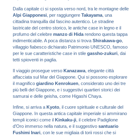
Dalla capitale ci si sposta verso nord, tra le montagne delle
Alpi Giapponesi
, per raggiungere
Takayama
, una
cittadina tranquilla dal fascino autentico. Le stradine
lastricate del centro storico, le antiche case in legno e il
profumo del celebre
manzo di Hida
rendono questa tappa
indimenticabile. A poca distanza si trova
Shirakawa-go
,
villaggio fiabesco dichiarato Patrimonio UNESCO, famoso
per le sue caratteristiche case in stile
gassho-zukuri
, dai
tetti spioventi in paglia.
Il viaggio prosegue verso
Kanazawa
, elegante città
affacciata sul Mar del Giappone. Qui si possono esplorare
il magnifico
giardino Kenrokuen
, considerato uno dei tre
più belli del Giappone, e i suggestivi quartieri storici dei
samurai e delle geisha, come Higashi Chaya.
Infine, si arriva a
Kyoto
, il cuore spirituale e culturale del
Giappone. In questa antica capitale imperiale si ammirano
templi iconici come il
Kinkaku-ji
, il celebre Padiglione
d’Oro immerso nella natura, e il suggestivo
santuario
Fushimi Inari
, con le sue migliaia di torii rossi che si