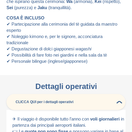
che ispirano questa cerimonia:
Wa
(armonia),
Kei
(rispetto),
Sei
(purezza) e
Jaku
(tranquillità).
COSA È INCLUSO
✔ Partecipazione alla cerimonia del tè guidata da maestro
esperto
✔ Noleggio kimono e, per le signore, acconciatura
tradizionale
✔ Degustazione di dolci giapponesi
wagashi
✔ Possibilità di fare foto nei giardini e nella sala da tè
✔ Personale bilingue (inglese/giapponese)
Dettagli operativi
CLICCA QUI per i dettagli operativi
✈ Il viaggio è disponibile tutto l’anno con
voli giornalieri
in
partenza dai principali aeroporti italiani.
👉 Le
quote non sono fisse
e possono variare in base al