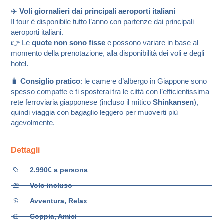
✈️
Voli giornalieri dai principali aeroporti italiani
Il tour è disponibile tutto l’anno con partenze dai principali
aeroporti italiani.
👉 Le
quote non sono fisse
e possono variare in base al
momento della prenotazione, alla disponibilità dei voli e degli
hotel.
🧳
Consiglio pratico
: le camere d’albergo in Giappone sono
spesso compatte e ti sposterai tra le città con l’efficientissima
rete ferroviaria giapponese (incluso il mitico
Shinkansen
),
quindi viaggia con bagaglio leggero per muoverti più
agevolmente.
Dettagli
2.990€ a persona
Volo incluso
Avventura, Relax
Coppia, Amici