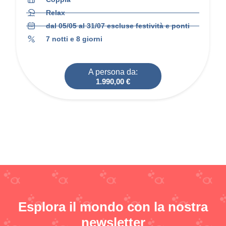
Relax
dal 05/05 al 31/07 escluse festività e ponti
7 notti e 8 giorni
A persona da:
1.990,00
€
Esplora il mondo con la nostra
newsletter