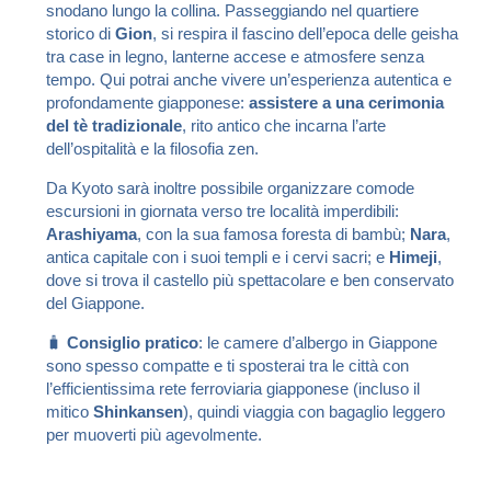
snodano lungo la collina. Passeggiando nel quartiere
storico di
Gion
, si respira il fascino dell’epoca delle geisha
tra case in legno, lanterne accese e atmosfere senza
tempo. Qui potrai anche vivere un’esperienza autentica e
profondamente giapponese:
assistere a una cerimonia
del tè tradizionale
, rito antico che incarna l’arte
dell’ospitalità e la filosofia zen.
Da Kyoto sarà inoltre possibile organizzare comode
escursioni in giornata verso tre località imperdibili:
Arashiyama
, con la sua famosa foresta di bambù;
Nara
,
antica capitale con i suoi templi e i cervi sacri; e
Himeji
,
dove si trova il castello più spettacolare e ben conservato
del Giappone.
🧳
Consiglio pratico
: le camere d’albergo in Giappone
sono spesso compatte e ti sposterai tra le città con
l’efficientissima rete ferroviaria giapponese (incluso il
mitico
Shinkansen
), quindi viaggia con bagaglio leggero
per muoverti più agevolmente.