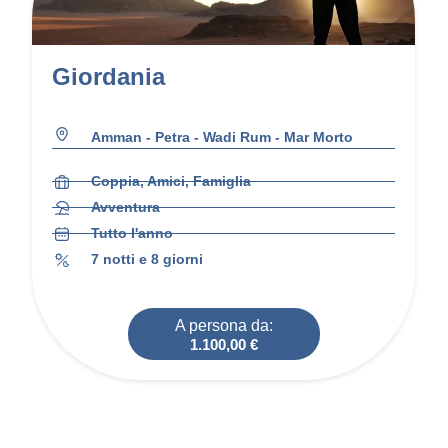
Giordania
Amman - Petra - Wadi Rum - Mar Morto
Coppia, Amici, Famiglia
Avventura
Tutto l'anno
7 notti e 8 giorni
A persona da:
1.100,00
€