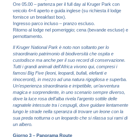
Ore 05.00 – partenza per il full day al Kruger Park con
veicolo 4×4 aperto e guida inglese (su richiesta il lodge
fornisce un breakfast box).
Ingresso parco incluso – pranzo escluso.
Ritorno al lodge nel pomeriggio; cena (bevande escluse) e
pernottamento.
Il Kruger National Park è noto non soltanto per lo
straordinario patrimonio di biodiversità che ospita e
custodisce ma anche per il suo record di conservazione.
Tutti i grandi animali dell’Africa vivono qui, compresi i
famosi Big Five (leoni, leopardi, bufali, elefanti e
rinoceronti), in mezzo ad una natura rigogliosa e superba.
Un’esperienza straordinaria e irripetibile, un’avventura
magica e sorprendente, in uno scenario sempre diverso,
dove la luce rosa dell’alba rivela l’argento sottile delle
ragnatele intessute tra i cespugli, dove guidare lentamente
lungo le strade nella speranza di trovare un leone con la
sua preda notturna o un leopardo che si rilassa sui rami di
un albero.
Giorno 3 – Panorama Route