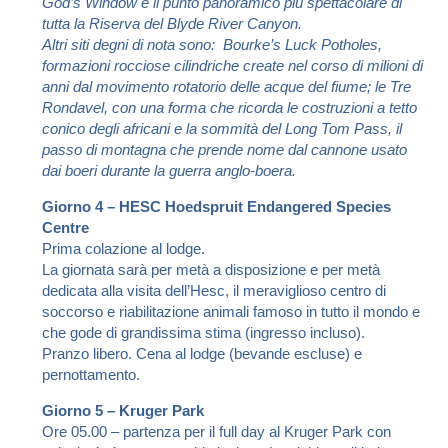
God’s Window è il punto panoramico più spettacolare di
tutta la Riserva del Blyde River Canyon.
Altri siti degni di nota sono: Bourke’s Luck Potholes,
formazioni rocciose cilindriche create nel corso di milioni di
anni dal movimento rotatorio delle acque del fiume; le Tre
Rondavel, con una forma che ricorda le costruzioni a tetto
conico degli africani e la sommità del Long Tom Pass, il
passo di montagna che prende nome dal cannone usato
dai boeri durante la guerra anglo-boera.
Giorno 4 – HESC Hoedspruit Endangered Species
Centre
Prima colazione al lodge.
La giornata sarà per metà a disposizione e per metà
dedicata alla visita dell’Hesc, il meraviglioso centro di
soccorso e riabilitazione animali famoso in tutto il mondo e
che gode di grandissima stima (ingresso incluso).
Pranzo libero. Cena al lodge (bevande escluse) e
pernottamento.
Giorno 5 – Kruger Park
Ore 05.00 – partenza per il full day al Kruger Park con