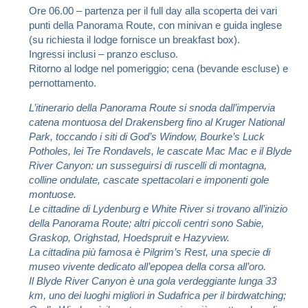
Ore 06.00 – partenza per il full day alla scoperta dei vari
punti della Panorama Route, con minivan e guida inglese
(su richiesta il lodge fornisce un breakfast box).
Ingressi inclusi – pranzo escluso.
Ritorno al lodge nel pomeriggio; cena (bevande escluse) e
pernottamento.
L’itinerario della Panorama Route si snoda dall’impervia
catena montuosa del Drakensberg fino al Kruger National
Park, toccando i siti di God’s Window, Bourke’s Luck
Potholes, lei Tre Rondavels, le cascate Mac Mac e il Blyde
River Canyon: un susseguirsi di ruscelli di montagna,
colline ondulate, cascate spettacolari e imponenti gole
montuose.
Le cittadine di Lydenburg e White River si trovano all’inizio
della Panorama Route; altri piccoli centri sono Sabie,
Graskop, Orighstad, Hoedspruit e Hazyview.
La cittadina più famosa è Pilgrim’s Rest, una specie di
museo vivente dedicato all’epopea della corsa all’oro.
Il Blyde River Canyon è una gola verdeggiante lunga 33
km, uno dei luoghi migliori in Sudafrica per il birdwatching;